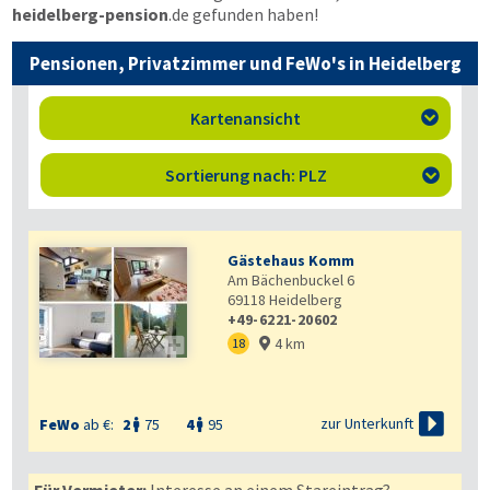
heidelberg-pension
.de
gefunden haben!
Pensionen, Privatzimmer und FeWo's in Heidelberg
Kartenansicht

Sortierung nach: PLZ

Gästehaus Komm
Am Bächenbuckel 6
69118
Heidelberg
+49-6221-20602
4 km

18


zur Unterkunft
FeWo
ab €:
2
75
4
95

