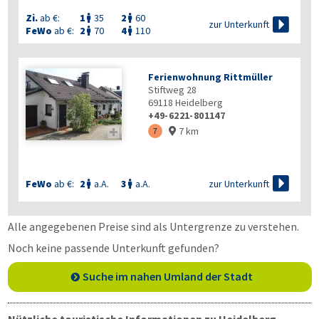
Zi.
ab €:
1
35
2
60



zur Unterkunft
FeWo
ab €:
2
70
4
110


Ferienwohnung Rittmüller
Stiftweg 28
69118
Heidelberg
+49-6221-801147
7 km

7


zur Unterkunft
FeWo
ab €:
2
a.A.
3
a.A.


Alle angegebenen Preise sind als Untergrenze zu verstehen.
Noch keine passende Unterkunft gefunden?
Suche im nahen Umland der Stadt