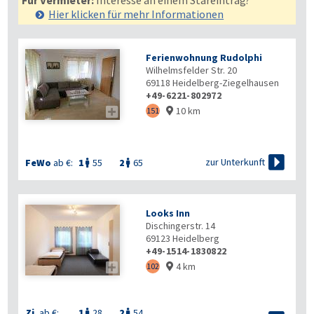
Für Vermieter:
Interesse an einem Stareintrag?
Hier klicken für mehr
Informationen
Ferienwohnung Rudolphi
Wilhelmsfelder Str. 20
69118
Heidelberg-Ziegelhausen
+49-6221-802972
10 km

151


zur Unterkunft
FeWo
ab €:
1
55
2
65


Looks Inn
Dischingerstr. 14
69123
Heidelberg
+49-1514-1830822
4 km

102

Zi.
ab €:
1
28
2
54

