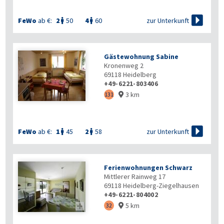

zur Unterkunft
FeWo
ab €:
2
50
4
60


Gästewohnung Sabine
Kronenweg 2
69118
Heidelberg
+49-6221-803406
3 km
131


zur Unterkunft
FeWo
ab €:
1
45
2
58


Ferienwohnungen Schwarz
Mittlerer Rainweg 17
69118
Heidelberg-Ziegelhausen
+49-6221-804002
5 km

32
