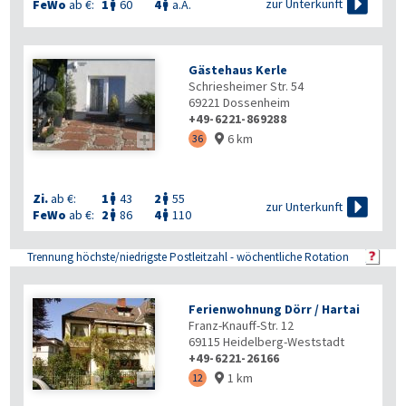

zur Unterkunft
FeWo
ab €:
1
60
4
a.A.


Gästehaus Kerle
Schriesheimer Str. 54
69221
Dossenheim
+49-6221-869288
6 km

36

Zi.
ab €:
1
43
2
55



zur Unterkunft
FeWo
ab €:
2
86
4
110


Trennung höchste/niedrigste Postleitzahl - wöchentliche Rotation
Ferienwohnung Dörr / Hartai
Franz-Knauff-Str. 12
69115
Heidelberg-Weststadt
+49-6221-26166
1 km

12
