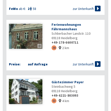

zur Unterkunft
FeWo
ab €:
2
58

Ferienwohnungen
Fährmannshaus
Schlierbacher Landstr. 110
69118
Heidelberg
+49-178-6600711

2 km
38


zur Unterkunft
Preise:
auf Anfrage
Gästezimmer Payer
Steinbachweg 5
69118
Heidelberg
+49-6221-803093
4 km

53
