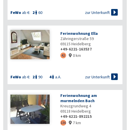

zur Unterkunft
FeWo
ab €:
2
60

Ferienwohnung Ella
Zähringerstraße 59
69115
Heidelberg
+49-6221-163537
0 km
42


zur Unterkunft
FeWo
ab €:
2
90
4
a.A.


Ferienwohnung am
murmelnden Bach
Kreuzgrundweg 4
69118
Heidelberg
+49-6221-892215
7 km
136
