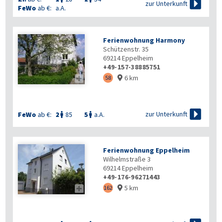

zur Unterkunft
FeWo
ab €:
a.A.
Ferienwohnung Harmony
Schützenstr. 35
69214
Eppelheim
+49-157-38885751
6 km

58


zur Unterkunft
FeWo
ab €:
2
85
5
a.A.


Ferienwohnung Eppelheim
Wilhelmstraße 3
69214
Eppelheim
+49-176-96271443
5 km

162
