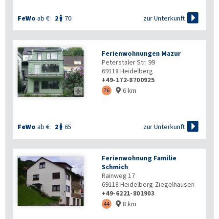

zur Unterkunft
FeWo
ab €:
2
70

Ferienwohnungen Mazur
Peterstaler Str. 99
69118
Heidelberg
+49-172-8700925
6 km

76


zur Unterkunft
FeWo
ab €:
2
65

Ferienwohnung Familie
Schmich
Rainweg 17
69118
Heidelberg-Ziegelhausen
+49-6221-801903
8 km
44
