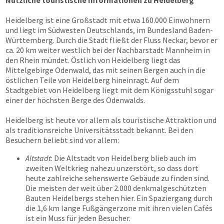
Nützliche touristische Informationen zu Heidelberg
Heidelberg ist eine Großstadt mit etwa 160.000 Einwohnern
und liegt im Südwesten Deutschlands, im Bundesland Baden-
Württemberg. Durch die Stadt fließt der Fluss Neckar, bevor er
ca. 20 km weiter westlich bei der Nachbarstadt Mannheim in
den Rhein mündet. Östlich von Heidelberg liegt das
Mittelgebirge Odenwald, das mit seinen Bergen auch in die
östlichen Teile von Heidelberg hineinragt. Auf dem
Stadtgebiet von Heidelberg liegt mit dem Königsstuhl sogar
einer der höchsten Berge des Odenwalds.
Heidelberg ist heute vor allem als touristische Attraktion und
als traditionsreiche Universitätsstadt bekannt. Bei den
Besuchern beliebt sind vor allem:
Altstadt
: Die Altstadt von Heidelberg blieb auch im
zweiten Weltkrieg nahezu unzerstört, so dass dort
heute zahlreiche sehenswerte Gebäude zu finden sind.
Die meisten der weit über 2.000 denkmalgeschützten
Bauten Heidelbergs stehen hier. Ein Spaziergang durch
die 1,6 km lange Fußgängerzone mit ihren vielen Cafés
ist ein Muss für jeden Besucher.