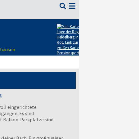

lhausen
s
voll eingerichtete
gängen. Es sind
 Balkon. Parkplätze sind
kleiner Bach. Ein großzügiger,