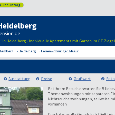
Ihr Eintrag

Heidelberg
 in Heidelberg - individuelle Apartments mit Garten im OT Ziege
ttemberg
Heidelberg
Ferienwohnungen Mazur
Ausstattung
Preise
Grußwort
Foto
Bei Ihrem Besuch erwarten Sie 5 liebe
Themenwohnungen mit separaten Ein
Nichtraucherwohnungen, teilweise mit
vorhanden.
Durch das große Grundstück fließt ein 