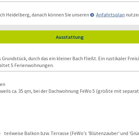
ach Heidelberg, danach können Sie unseren
Anfahrtsplan
nutze
Ausstattung
Grundstück, durch das ein kleiner Bach fließt. Ein rustikaler Freis
haltet 5 Ferienwohnungen.
gen
eweils ca. 35 qm, bei der Dachwohnung FeWo 5 (größte mit separa
teilweise Balkon bzw. Terrasse (FeWo's 'Blütenzauber' und 'Grün