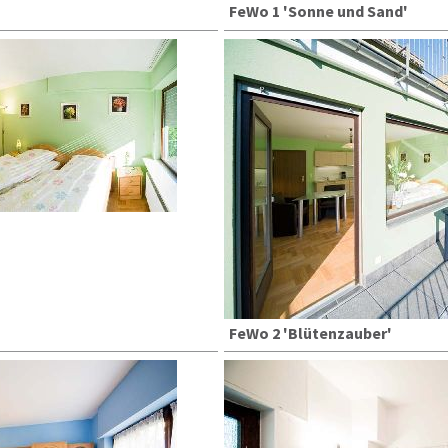
FeWo 1 'Sonne und Sand'
FeWo 2 'Blütenzauber'