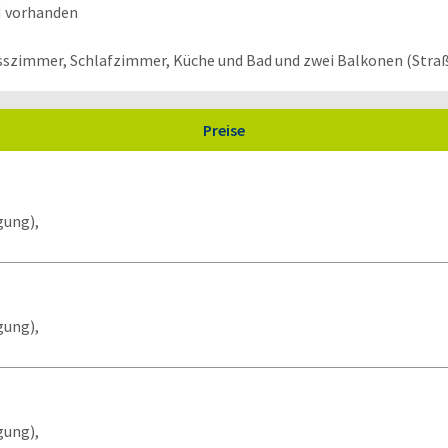
N vorhanden
zimmer, Schlafzimmer, Küche und Bad und zwei Balkonen (Straße
Preise
gung),
gung),
gung),