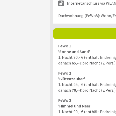
Internetanschluss via WLA
Dachwohnung (FeWo5): Wohn/Ess
FeWo 1
'Sonne und Sand'
1. Nacht 90,- € (enthält Endreini
danach
65,- €
pro Nacht (2 Pers.)
FeWo 2
'Blütenzauber'
1. Nacht 95,- € (enthält Endreini
danach
70,- €
pro Nacht (2 Pers.)
FeWo 3
'Himmel und Meer'
1. Nacht 90,- € (enthält Endreini