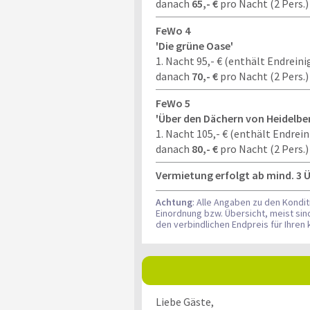
danach
65,- €
pro Nacht (2 Pers.)
FeWo 4
'Die grüne Oase'
1. Nacht 95,- € (enthält Endreini
danach
70,- €
pro Nacht (2 Pers.)
FeWo 5
'Über den Dächern von Heidelbe
1. Nacht 105,- € (enthält Endrein
danach
80,- €
pro Nacht (2 Pers.)
Vermietung erfolgt ab mind. 3
Achtung
: Alle Angaben zu den Kondi
Einordnung bzw. Übersicht, meist si
den verbindlichen Endpreis für Ihre
Liebe Gäste,