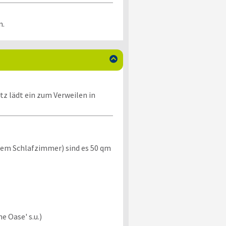
n.

itz lädt ein zum Verweilen in
tem Schlafzimmer) sind es 50 qm
e Oase' s.u.)