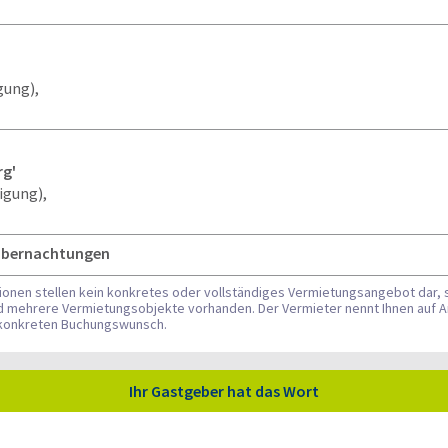
gung),
rg'
igung),
 Übernachtungen
tionen stellen kein konkretes oder vollständiges Vermietungsangebot dar, 
nd mehrere Vermietungsobjekte vorhanden. Der Vermieter nennt Ihnen auf A
n konkreten Buchungswunsch.
Ihr Gastgeber hat das Wort