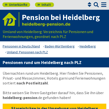


Unterkünfte
Inhalt


Pension bei Heidelberg
Umland von Heidelberg: Verzeichnis für Pensionen und
Ferienwohnungen, geordnet nach PLZ
Pensionen in Deutschland
Baden-Württemberg
Heidelberg
Umland: Pensionen nach PLZ
Pensionen rund um Heidelberg nach PLZ
Übernachten rund um Heidelberg. Hier finden Sie Pensionen,
Privat- und Messezimmer, Hotels garni und Ferienwohnungen
sortiert
nach Postleitzahl
.
Bitte weisen Sie Ihren Gastgeber darauf hin, dass Sie ihn über
heidelberg-pension
.de
gefunden haben!
Stareinträge in der Umgebung von Heidelberg