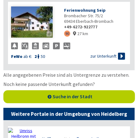
Ferienwohnung Seip
Brombacher Str. 75/2
69434
Eberbach-Brombach
+49-6272-922777
27 km

90


zur Unterkunft
FeWo
ab €:
2
50

Alle angegebenen Preise sind als Untergrenze zu verstehen.
Noch keine passende Unterkunft gefunden?
Suche in der Stadt
Weitere Portale in der Umgebung von Heidelberg