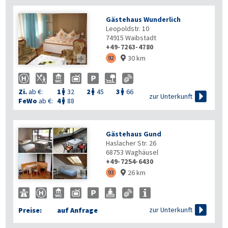
Gästehaus Wunderlich
Leopoldstr. 10
74915
Waibstadt
+49-7263-4780
30 km

92

Zi.
ab €:
1
32
2
45
3
66




zur Unterkunft
FeWo
ab €:
4
88

Gästehaus Gund
Haslacher Str. 26
68753
Waghäusel
+49-7254-6430
26 km

93


zur Unterkunft
Preise:
auf Anfrage