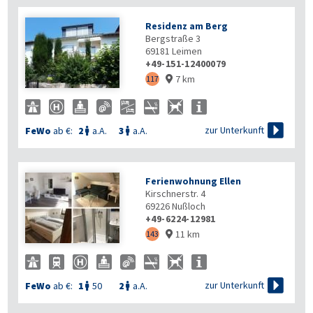
Residenz am Berg
Bergstraße 3
69181
Leimen
+49-151-12400079
7 km
117


zur Unterkunft
FeWo
ab €:
2
a.A.
3
a.A.


Ferienwohnung Ellen
Kirschnerstr. 4
69226
Nußloch
+49-6224-12981
11 km
143


zur Unterkunft
FeWo
ab €:
1
50
2
a.A.

