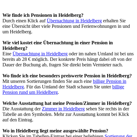
Wie finde ich Pensionen in Heidelberg?
Durch einen Klick auf
Übernachtung in Heidelberg
erhalten Sie
eine Übersicht über viele Pensionen und Ferienwohnungen in und
um Heidelberg.
Wie viel kostet eine Übernachtung in einer Pension in
Heidelberg?
Eine
Übernachtung in Heidelberg
oder im nahen Umland ist bei uns
bereits ab 28 € möglich. Der konkrete Preis hängt dabei oft von der
Dauer der Buchung ab, fragen Sie direkt beim Vermieter nach.
Wo finde ich eine besonders preiswerte Pension in Heidelberg?
Mit unseren Sortierungen finden Sie auch eine
billige Pension in
Heidelberg
. Für das Umland der Stadt schauen Sie unter
billige
Pension rund um Heidelberg
.
Welche Ausstattung hat meine Pension/Zimmer in Heidelberg?
Die Ausstattung der
Zimmer in Heidelberg
sehen Sie rechts in der
Tabelle an den Symbolen. Mehr zur Ausstattung kommt bei Klick
auf den Eintrag.
Wo in Heidelberg liegt meine ausgewählte Pension?
Klicken Sie im Tabellen-Eintrag bei einer beliebigen
Sortierung der