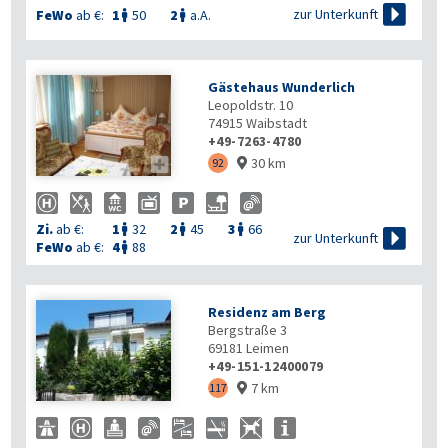

zur Unterkunft
FeWo
ab €:
1
50
2
a.A.


Gästehaus Wunderlich
Leopoldstr. 10
74915
Waibstadt
+49-7263-4780
30 km

92

Zi.
ab €:
1
32
2
45
3
66




zur Unterkunft
FeWo
ab €:
4
88

Residenz am Berg
Bergstraße 3
69181
Leimen
+49-151-12400079
7 km
117
