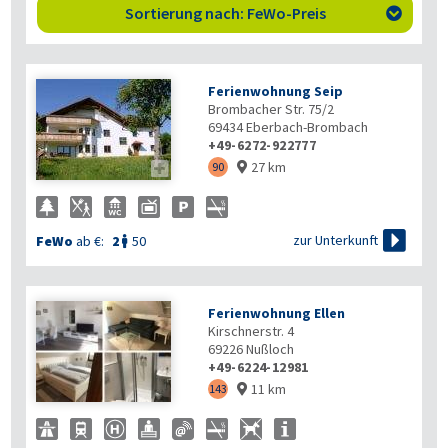
Sortierung nach: FeWo-Preis

Ferienwohnung Seip
Brombacher Str. 75/2
69434
Eberbach-Brombach
+49-6272-922777
27 km

90


zur Unterkunft
FeWo
ab €:
2
50

Ferienwohnung Ellen
Kirschnerstr. 4
69226
Nußloch
+49-6224-12981
11 km
143
