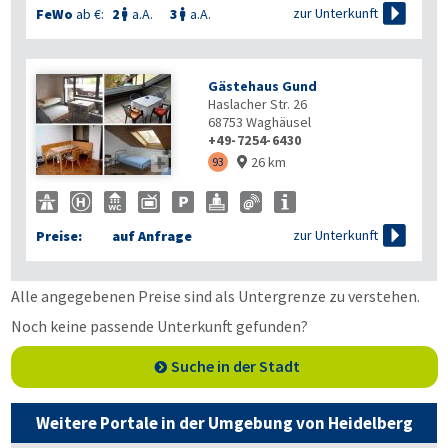

zur Unterkunft
FeWo
ab €:
2
a.A.
3
a.A.


Gästehaus Gund
Haslacher Str. 26
68753
Waghäusel
+49-7254-6430
26 km

93


zur Unterkunft
Preise:
auf Anfrage
Alle angegebenen Preise sind als Untergrenze zu verstehen.
Noch keine passende Unterkunft gefunden?
Suche in der Stadt
Weitere Portale in der Umgebung von Heidelberg